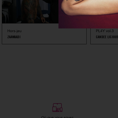
Hors-jeu
PL4Y vol.3
ZAAWAADI
CANDEE LICIOU
Où que vous soyez