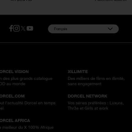
:
Français
OUS NOS SITES
ORCEL VISION
XILLIMITE
n des plus grands catalogue
Des milliers de films en illimité,
OD au monde
sans engagement
ORCEL.COM
DORCEL NETWORK
out l'actualité Dorcel en temps
Vos séries préférées : Luxure,
el
Thr3e et Girls at work
ORCEL AFRICA
e meilleur du X 100% Afrique