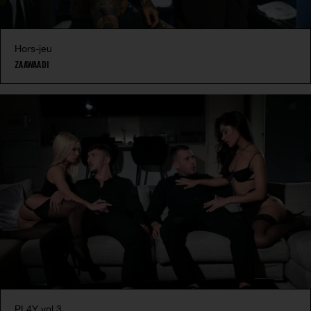
Hors-jeu
ZAAWAADI
PL4Y vol.3