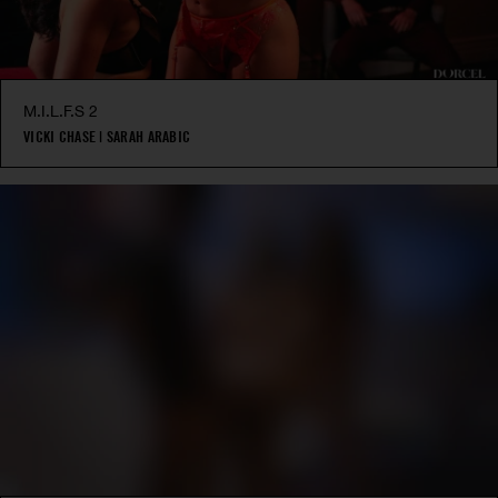
M.I.L.F.S 2
VICKI CHASE
|
SARAH ARABIC