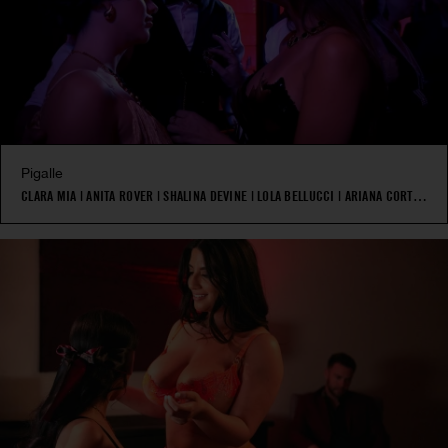
Pigalle
CLARA MIA
|
ANITA ROVER
|
SHALINA DEVINE
|
LOLA BELLUCCI
|
ARIANA CORTEZ
|
|