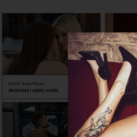
Iconic Anita Rover
M.I.L.F.S 2
ANITA ROVER
|
CANDEE LICIOUS
VICKI CHASE
|
S