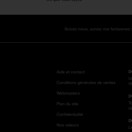
Suivez-nous, suivez vos fantasmes 
À PROPOS
T
D
Aide et contact
U
Conditions générales de ventes
V
Webmasters
D
T
Plan du site
ré
Confidentialité
D
Nos valeurs
L