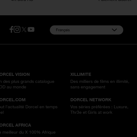
:
Français
OUS NOS SITES
ORCEL VISION
XILLIMITE
n des plus grands catalogue
Des milliers de films en illimité,
OD au monde
sans engagement
ORCEL.COM
DORCEL NETWORK
out l'actualité Dorcel en temps
Vos séries préférées : Luxure,
el
Thr3e et Girls at work
ORCEL AFRICA
e meilleur du X 100% Afrique