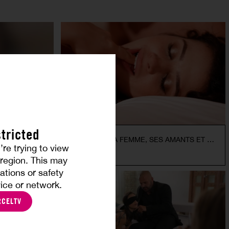
tricted
LUXURE - MA FEMME, SES AMANTS ET MOI
’re trying to view
KYLIE ROCKET
r region. This may
ations or safety
ice or network.
RCELTV