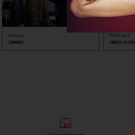
Hors-jeu
PL4Y vol.3
ZAAWAADI
CANDEE LICIOU
Où que vous soyez