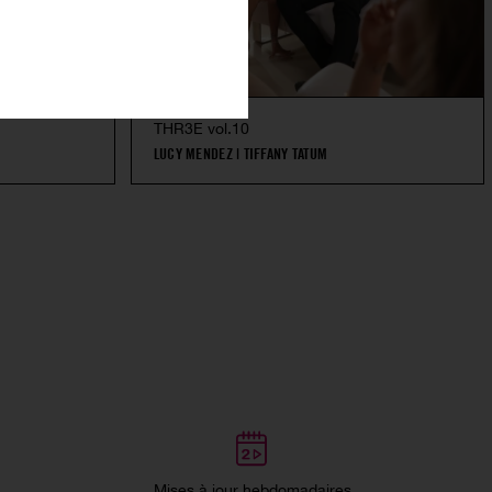
THR3E vol.10
LUCY MENDEZ
|
TIFFANY TATUM
Mises à jour hebdomadaires