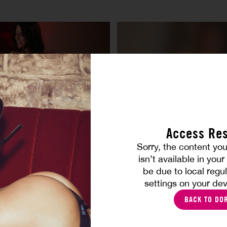
Access Res
Road Trip
Sorry, the content you
ARAH ARABIC
CLAIRE CASTEL
isn’t available in you
be due to local regul
settings on your dev
BACK TO DO