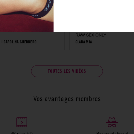
RAW SEX ONLY
S
|
CAROLINA GUERRERO
CLARA MIA
TOUTES LES VIDÉOS
Vos avantages membres
4K ultra HD
Paiement discret