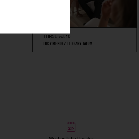
THR3E vol.10
LUCY MENDEZ
|
TIFFANY TATUM
Wöchentliche Updates