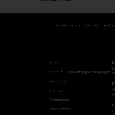
Folgen Sie uns, folgen Sie Ihren Fan
ÜBER UNS
A
D
Kontakt
E
Verkaufs - und nutzungsbedingungen
d
Webmaster
D
A
Sitemap
E
Datenschutz
D
Unsere werte
D