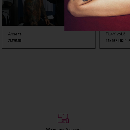
Abseits
PL4Y vol.3
ZAAWAADI
CANDEE LICIOU
Wo immer Sie sind