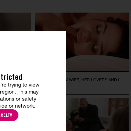
tricted
LUXURE – MY WIFE, HER LOVERS AND I
’re trying to view
KYLIE ROCKET
r region. This may
ations or safety
ice or network.
RCELTV