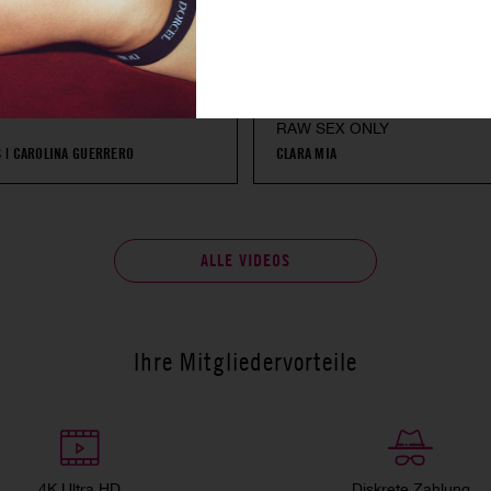
RAW SEX ONLY
S
|
CAROLINA GUERRERO
CLARA MIA
ALLE VIDEOS
Ihre Mitgliedervorteile
4K Ultra HD
Diskrete Zahlung