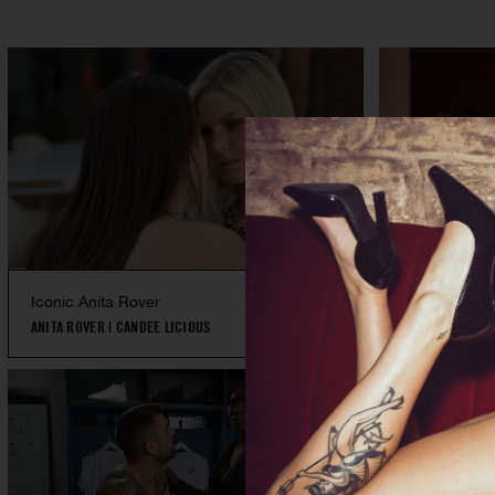
Iconic Anita Rover
M.I.L.F.S 2
ANITA ROVER
|
CANDEE LICIOUS
VICKI CHASE
|
S