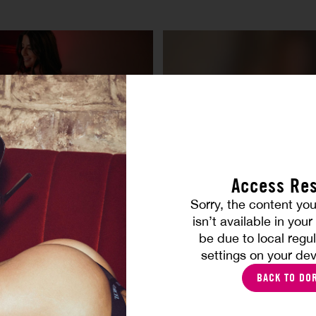
Access Res
Road Trip
Sorry, the content you
ARAH ARABIC
CLAIRE CASTEL
isn’t available in you
be due to local regul
settings on your dev
BACK TO DO