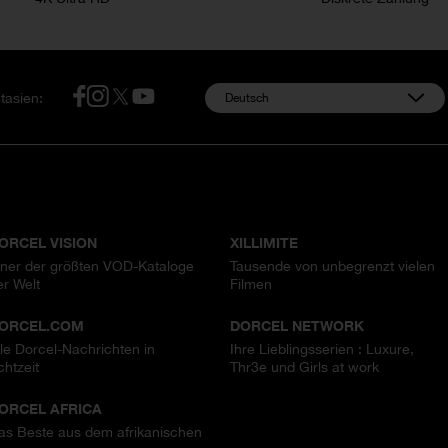
tasien:
Deutsch
LLE UNSERE WEBSEITEN
ORCEL VISION
XILLIMITE
iner der größten VOD-Kataloge
Tausende von unbegrenzt vielen
er Welt
Filmen
ORCEL.COM
DORCEL NETWORK
lle Dorcel-Nachrichten in
Ihre Lieblingsserien : Luxure,
chtzeit
Thr3e und Girls at work
ORCEL AFRICA
as Beste aus dem afrikanischen