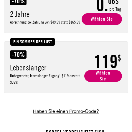
0.
06$
-70%
pro Tag
2 Jahre
Wählen Sie
Abrechnung bei Zahlung von
$49.99
statt
$165.99
EIN SOMMER DER LUST
-70%
119
$
Lebenslanger
Wählen
Unbegrenzter, lebenslanger Zugang!
$119
anstatt
Sie
$399
!
Haben Sie einen Promo-Code?